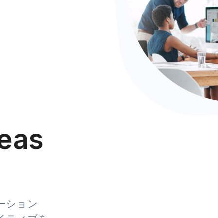
deas
.
|
ーション